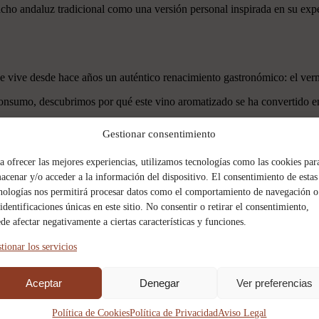
acho andaluz tradicional como una versión personal inspirada en su expe
ue vive desde hace años un auténtico renacimiento gastronómico: el ver
 consumo, descubrimos por qué este vino aromatizado se ha convertido en
Gestionar consentimiento
a ofrecer las mejores experiencias, utilizamos tecnologías como las cookies par
acias al trabajo del artista australiano Amir López.
acenar y/o acceder a la información del dispositivo. El consentimiento de estas
nologías nos permitirá procesar datos como el comportamiento de navegación o
as relacionadas con la cocina, aportan un toque ligero y divertido que c
 identificaciones únicas en este sitio. No consentir o retirar el consentimiento,
de afectar negativamente a ciertas características y funciones.
tionar los servicios
 acompañar a los lectores durante las vacaciones, combinando recetas
 con tranquilidad, curiosidad y buena comida.
Aceptar
Denegar
Ver preferencias
Política de Cookies
Política de Privacidad
Aviso Legal