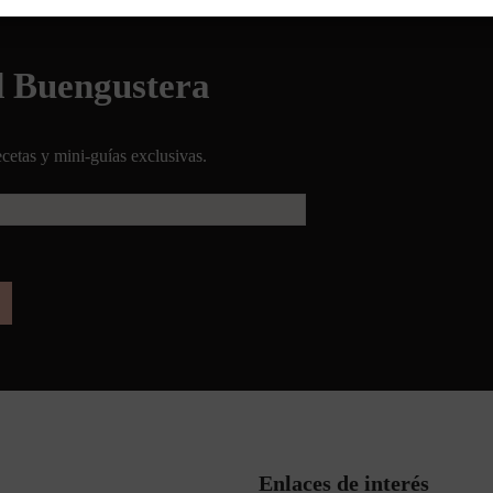
d Buengustera
cetas y mini-guías exclusivas.
Enlaces de interés