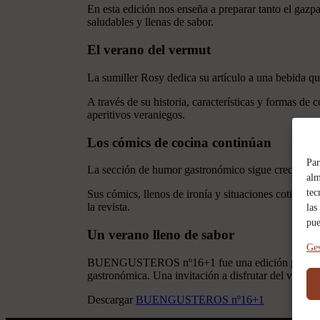
En esta edición nos enseña a preparar tanto el gazp
saludables y llenas de sabor.
El verano del vermut
La sumiller Rosy dedica su artículo a una bebida q
A través de su historia, características y formas de
aperitivos veraniegos.
Los cómics de cocina continúan
Par
La sección de humor gastronómico sigue creciendo gr
alm
tec
Sus cómics, llenos de ironía y situaciones cotidian
la revista.
las
pue
Un verano lleno de sabor
Ges
BUENGUSTEROS nº16+1 fue una edición pensada para
gastronómica. Una invitación a disfrutar del verano
Descargar
BUENGUSTEROS nº16+1