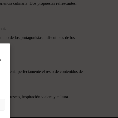
riencia culinaria. Dos propuestas refrescantes,
mut.
 uno de los protagonistas indiscutibles de los
a
omplementa perfectamente el resto de contenidos de
 frescas, inspiración viajera y cultura