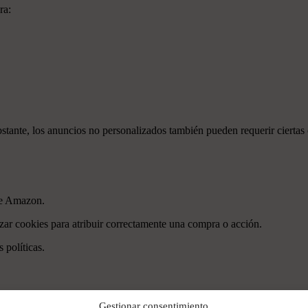
ra:
bstante, los anuncios no personalizados también pueden requerir ciertas
de Amazon.
lizar cookies para atribuir correctamente una compra o acción.
 políticas.
Gestionar consentimiento