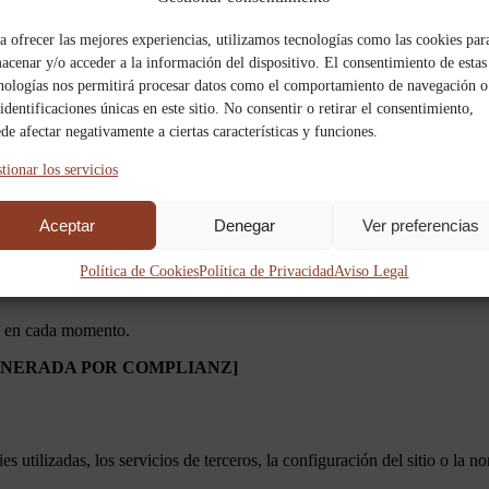
lar información y utilizar cookies o tecnologías similares conforme a s
a ofrecer las mejores experiencias, utilizamos tecnologías como las cookies par
acenar y/o acceder a la información del dispositivo. El consentimiento de estas
a tus preferencias de consentimiento.
nologías nos permitirá procesar datos como el comportamiento de navegación o
 identificaciones únicas en este sitio. No consentir o retirar el consentimiento,
nto
de afectar negativamente a ciertas características y funciones.
 desde el banner de cookies o desde la opción:
tionar los servicios
Aceptar
Denegar
Ver preferencias
or. Ten en cuenta que bloquear ciertas cookies puede afectar al funcio
Política de Cookies
Política de Privacidad
Aviso Legal
os en cada momento.
GENERADA POR COMPLIANZ]
utilizadas, los servicios de terceros, la configuración del sitio o la no