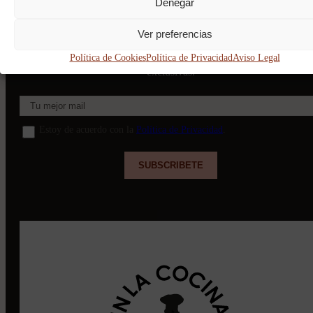
Denegar
Únete a la comunidad Buengustera
Ver preferencias
Recibe en tu correo un truco semanal, nuevas recetas y mini-guía
Política de Cookies
Política de Privacidad
Aviso Legal
exclusivas.
Estoy de acuerdo con la
Política de Privacidad
.