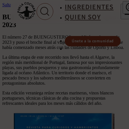
INGREDIENTES
Saltar al contenido principal
Saltar al pie de página
QUIEN SOY
BUENGUSTEROS nº27 – Julio / Agosto
2023
El número 27 de BUENGUSTEROS se publicó en el verano de
Únete a la comunidad
2023 y puso el broche final al viaje gastronómico por Portugal que
había comenzado meses atrás con las ciudades de Oporto y Lisboa.
La última etapa de este recorrido nos llevó hasta el Algarve, la
región más meridional de Portugal, famosa por sus impresionantes
playas, sus pueblos pesqueros y una gastronomía profundamente
ligada al océano Atlántico. Un territorio donde el marisco, el
pescado fresco y los sabores mediterráneos se convierten en
protagonistas absolutos.
Esta edición veraniega reúne recetas marineras, vinos blancos
portugueses, técnicas clásicas de alta cocina y propuestas
refrescantes ideales para los meses más cálidos del año.