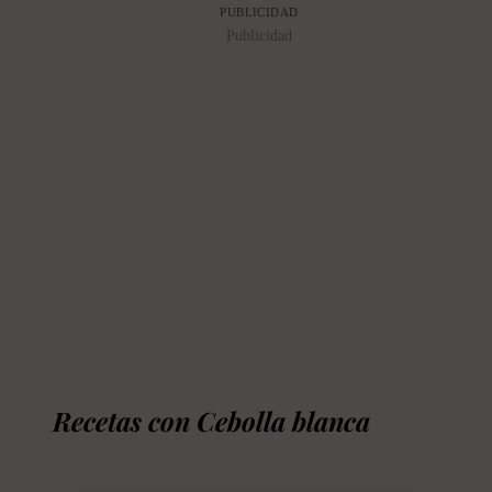
PUBLICIDAD
ligeramente su sabor sin perder su textura
Publicidad
crujiente.
Recetas con Cebolla blanca