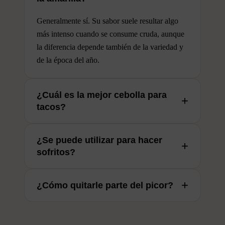
Generalmente sí. Su sabor suele resultar algo
más intenso cuando se consume cruda, aunque
la diferencia depende también de la variedad y
de la época del año.
¿Cuál es la mejor cebolla para
+
tacos?
La cebolla blanca es una de las más utilizadas
¿Se puede utilizar para hacer
en la cocina mexicana gracias a su textura
+
sofritos?
crujiente y a su sabor fresco e intenso.
Sí, aunque para cocciones largas muchos
+
¿Cómo quitarle parte del picor?
cocineros prefieren la cebolla amarilla, ya que
desarrolla un sabor más dulce.
Puede dejarse unos minutos en agua fría antes
de consumirla. Esto ayuda a suavizar