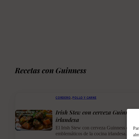
Recetas con Guinness
CORDERO
,
POLLO Y CARNE
Irish Stew con cerveza Guinness 
irlandesa
El Irish Stew con cerveza Guinness es uno
Par
emblemáticos de la cocina irlandesa. Un es
alm