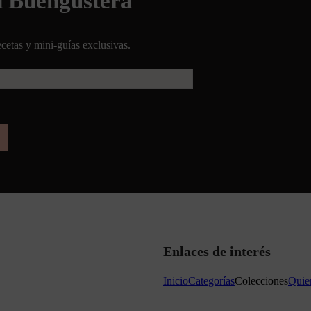
d Buengustera
cetas y mini-guías exclusivas.
Enlaces de interés
Inicio
Categorías
Colecciones
Quie