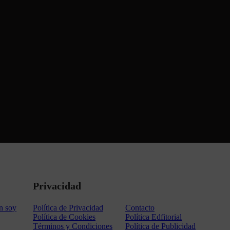
Privacidad
n soy
Política de Privacidad
Contacto
Política de Cookies
Política Edfitorial
Términos y Condiciones
Política de Publicidad