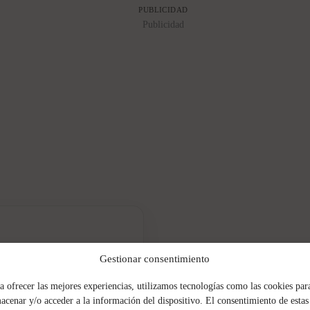
PUBLICIDAD
Publicidad
receta tradicional
Gestionar consentimiento
 de los platos más
a ofrecer las mejores experiencias, utilizamos tecnologías como las cookies par
tofado reconfortante...
acenar y/o acceder a la información del dispositivo. El consentimiento de estas