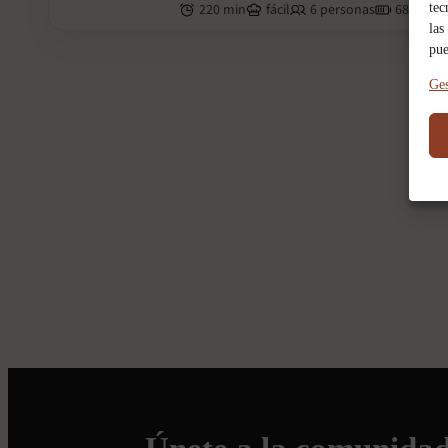
tec
220 min
fácil
6 personas
680 kcal
las
pue
Ges