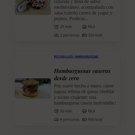
colorida y llena de sabor
mediterráneo, acompañada con
salsa tzatziki casera de yogur y
pepino. Perfecta...
25 min
fácil
2 personas
320 kcal
BOCADILLOS
,
HAMBURGUESAS
Hamburguesas caseras
desde cero
Pan suave hecho a mano, carne
jugosa rellena de queso cheddar
y tocino crujiente: una
hamburguesa casera inolvidable!
55 min
fácil
4 personas
950 kcal