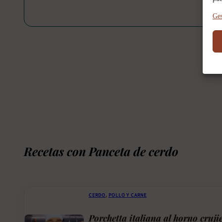
Ges
Recetas con Panceta de cerdo
CERDO
,
POLLO Y CARNE
Porchetta italiana al horno cruji