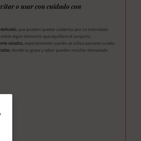
vitar o usar con cuidado con
delicado
, que pueden quedar cubiertos por su intensidad.
o existe algún elemento que equilibre el conjunto.
ente salados
, especialmente cuando se utiliza panceta curada.
cadas
, donde su grasa y sabor pueden resultar demasiado
a