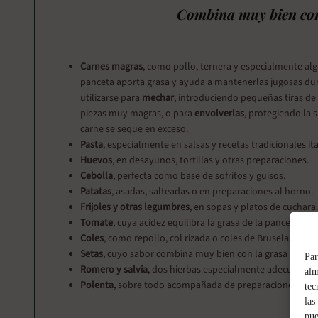
Combina muy bien co
Carnes magras
, como pollo, ternera y especialmente alg
panceta aporta grasa y ayuda a mantenerlas jugosas dur
utilizarse para
mechar
, introduciendo pequeñas tiras de 
piezas muy magras, o para
envolverlas
, protegiendo la s
carne se seque en exceso.
Pasta
, especialmente en salsas y recetas tradicionales ita
Huevos
, en desayunos, tortillas y otras preparaciones.
Cebolla
, perfecta como base de sofritos y guisos.
Patatas
, asadas, salteadas o en preparaciones al horno.
Frijoles y otras legumbres
, en sopas y platos de cuchara.
Tomate
, cuya acidez equilibra la grasa de la panceta.
Coles
, como repollo, col rizada o coles de Bruselas.
Setas
, cuyo sabor combina muy bien con la grasa del ce
Par
Romero y salvia
, dos hierbas especialmente adecuadas p
alm
Polenta
, sobre todo acompañada de preparaciones rústi
tec
las
pue