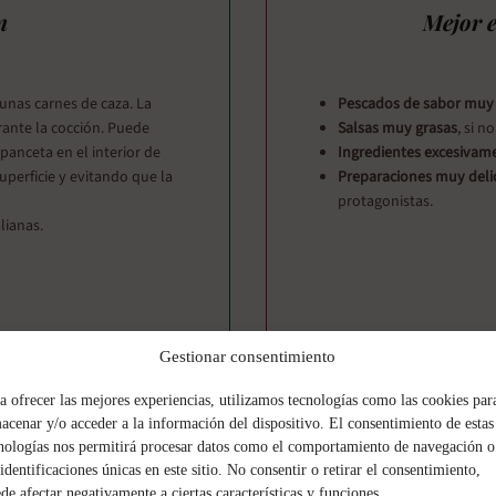
n
Mejor e
unas carnes de caza. La
Pescados de sabor muy 
ante la cocción. Puede
Salsas muy grasas
, si n
panceta en el interior de
Ingredientes excesivam
uperficie y evitando que la
Preparaciones muy deli
protagonistas.
lianas.
Gestionar consentimiento
rdo.
a ofrecer las mejores experiencias, utilizamos tecnologías como las cookies par
ara el cerdo.
acenar y/o acceder a la información del dispositivo. El consentimiento de estas
cas y sabrosas.
nologías nos permitirá procesar datos como el comportamiento de navegación o
 identificaciones únicas en este sitio. No consentir o retirar el consentimiento,
de afectar negativamente a ciertas características y funciones.