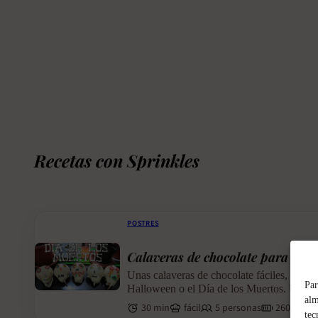
Recetas con Sprinkles
POSTRES
Calaveras de chocolate para Hal
Unas calaveras de chocolate fáciles, origina
Par
Halloween o el Día de los Muertos. Una rec
alm
30 min
fácil
5 personas
260 kcal
tec