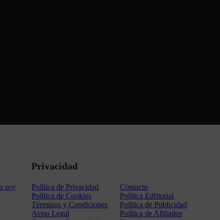
Privacidad
n soy
Política de Privacidad
Contacto
Política de Cookies
Política Edfitorial
Términos y Condiciones
Política de Publicidad
Aviso Legal
Política de Afiliados