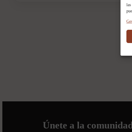
las
pue
Ges
Únete a la comunida