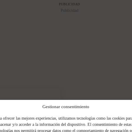
PUBLICIDAD
Publicidad
loween
Gestionar consentimiento
les y divertidas, perfectas para
a ofrecer las mejores experiencias, utilizamos tecnologías como las cookies par
eta creativa...
acenar y/o acceder a la información del dispositivo. El consentimiento de estas
nologías nos permitirá procesar datos como el comportamiento de navegación o