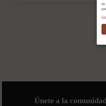
las
pue
Ges
Únete a la comunida