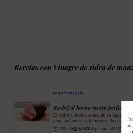
Recetas con Vinagre de sidra de man
POLLO Y CARNE
,
RES
Rosbif al horno receta perfecta
El rosbif al horno, conocido en Inglaterra 
Par
preparaciones más famosas de la cocina...
alm
135 min
fácil
8 personas
320 kcal
tec