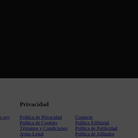
Privacidad
n soy
Política de Privacidad
Contacto
Política de Cookies
Política Edfitorial
Términos y Condiciones
Política de Publicidad
Aviso Legal
Política de Afiliados