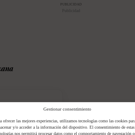
PUBLICIDAD
Publicidad
zana
Gestionar consentimiento
como roast beef, es una de las
a ofrecer las mejores experiencias, utilizamos tecnologías como las cookies par
acenar y/o acceder a la información del dispositivo. El consentimiento de estas
nologías nos permitirá procesar datos como el comportamiento de navegación o