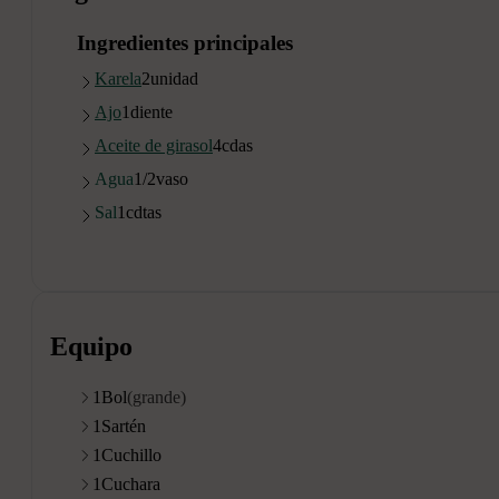
Ingredientes principales
Karela
2
unidad
Ajo
1
diente
Aceite de girasol
4
cdas
Agua
1/2
vaso
Sal
1
cdtas
Equipo
1
Bol
(grande)
1
Sartén
1
Cuchillo
1
Cuchara