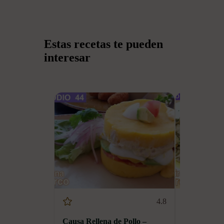
Estas recetas te pueden
interesar
4.8
Causa Rellena de Pollo –
Champiñones 