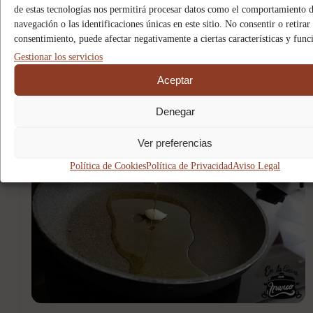
de estas tecnologías nos permitirá procesar datos como el comportamiento 
agua corriente para eliminar el exceso de sal.
navegación o las identificaciones únicas en este sitio. No consentir o retirar 
consentimiento, puede afectar negativamente a ciertas características y func
En este punto el karela ya está listo para cocinarse.
Gestionar los servicios
8
Aceptar
Denegar
Ver preferencias
Política de Cookies
Política de Privacidad
Aviso Legal