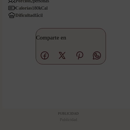
Porción
2
personas
Calorías
180
kCal
Dificultad
fácil
Comparte en
PUBLICIDAD
Publicidad