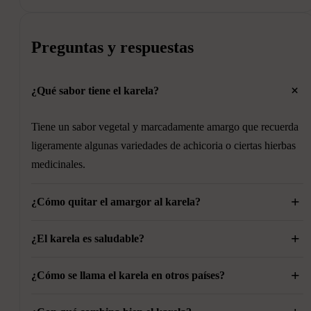
Preguntas y respuestas
+
¿Qué sabor tiene el karela?
Tiene un sabor vegetal y marcadamente amargo que recuerda
ligeramente algunas variedades de achicoria o ciertas hierbas
medicinales.
+
¿Cómo quitar el amargor al karela?
+
La sal ayuda a reducir parte del amargor. También es
¿El karela es saludable?
importante retirar las semillas y la parte blanca interior.
+
Sí. El melón amargo es muy apreciado en muchas culturas por
¿Cómo se llama el karela en otros países?
sus propiedades nutricionales y su bajo contenido calórico.