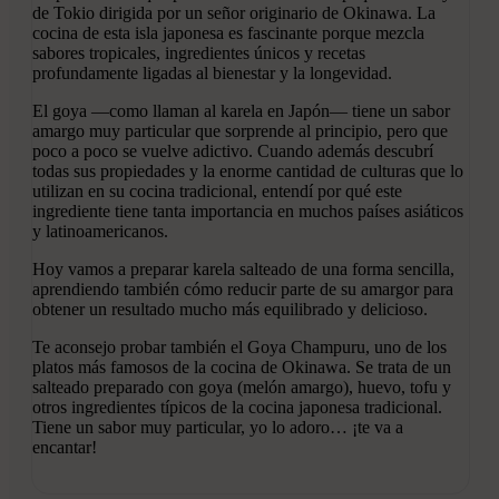
de Tokio dirigida por un señor originario de Okinawa. La
cocina de esta isla japonesa es fascinante porque mezcla
sabores tropicales, ingredientes únicos y recetas
profundamente ligadas al bienestar y la longevidad.
El goya —como llaman al karela en Japón— tiene un sabor
amargo muy particular que sorprende al principio, pero que
poco a poco se vuelve adictivo. Cuando además descubrí
todas sus propiedades y la enorme cantidad de culturas que lo
utilizan en su cocina tradicional, entendí por qué este
ingrediente tiene tanta importancia en muchos países asiáticos
y latinoamericanos.
Hoy vamos a preparar karela salteado de una forma sencilla,
aprendiendo también cómo reducir parte de su amargor para
obtener un resultado mucho más equilibrado y delicioso.
Te aconsejo probar también el Goya Champuru, uno de los
platos más famosos de la cocina de Okinawa. Se trata de un
salteado preparado con goya (melón amargo), huevo, tofu y
otros ingredientes típicos de la cocina japonesa tradicional.
Tiene un sabor muy particular, yo lo adoro… ¡te va a
encantar!