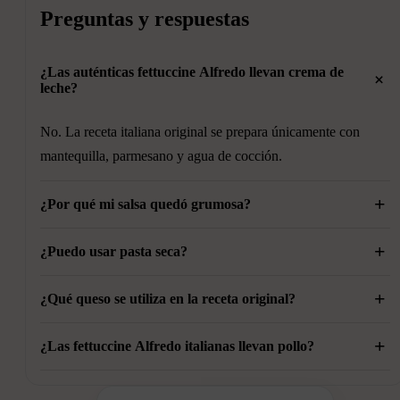
Preguntas y respuestas
¿Las auténticas fettuccine Alfredo llevan crema de
+
leche?
No. La receta italiana original se prepara únicamente con
mantequilla, parmesano y agua de cocción.
+
¿Por qué mi salsa quedó grumosa?
+
Normalmente ocurre porque el fuego estaba demasiado alto o
¿Puedo usar pasta seca?
porque el queso se añadió demasiado rápido.
+
Sí, aunque tradicionalmente las fettuccine Alfredo italianas se
¿Qué queso se utiliza en la receta original?
preparan con pasta fresca.
+
Queso parmesano curado y recién rallado.
¿Las fettuccine Alfredo italianas llevan pollo?
No. Las versiones con pollo son reinterpretaciones