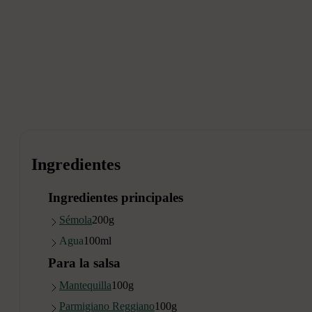
Ingredientes
Ingredientes principales
Sémola
200
g
Agua
100
ml
Para la salsa
Mantequilla
100
g
Parmigiano Reggiano
100
g