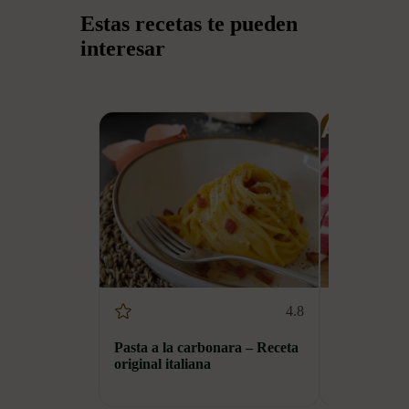
Estas recetas te pueden
interesar
4.8
Pasta a la carbonara – Receta
Pasta alla 
original italiana
tradicional 