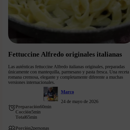
Fettuccine Alfredo originales italianas
Las auténticas fettuccine Alfredo italianas originales, preparadas
únicamente con mantequilla, parmesano y pasta fresca. Una receta
romana cremosa, elegante y completamente diferente a muchas
versiones internacionales.
Marco
24 de mayo de 2026
Preparación
60
min
Cocción
5
min
Total
65
min
Porción
2
personas