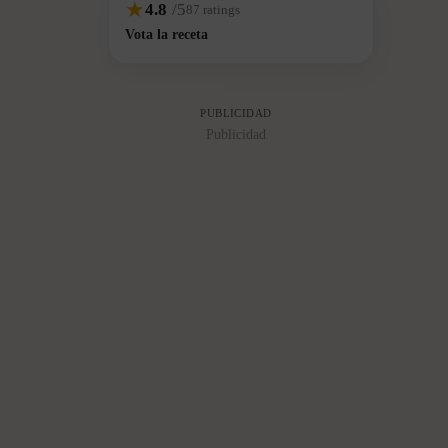
★
4.8
/5
87 ratings
internacionales posteriores y no forman parte de la receta
Vota la receta
tradicional italiana.
PUBLICIDAD
Publicidad