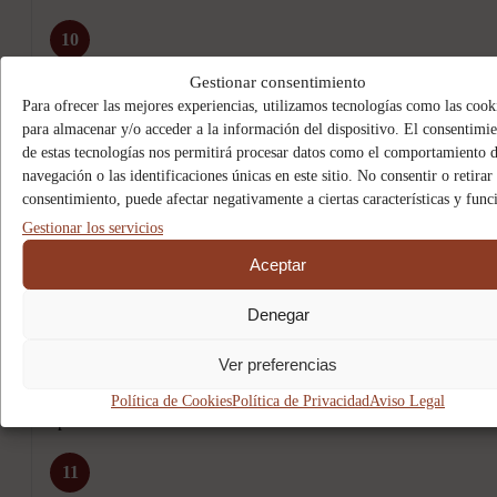
10
Gestionar consentimiento
Para ofrecer las mejores experiencias, utilizamos tecnologías como las cook
para almacenar y/o acceder a la información del dispositivo. El consentimi
de estas tecnologías nos permitirá procesar datos como el comportamiento 
navegación o las identificaciones únicas en este sitio. No consentir o retirar 
consentimiento, puede afectar negativamente a ciertas características y func
Gestionar los servicios
Aceptar
Denegar
Ver preferencias
Las espolvoreamos con un poco de harina y las dejamos secar
Política de Cookies
Política de Privacidad
Aviso Legal
aproximadamente 30 minutos.
11