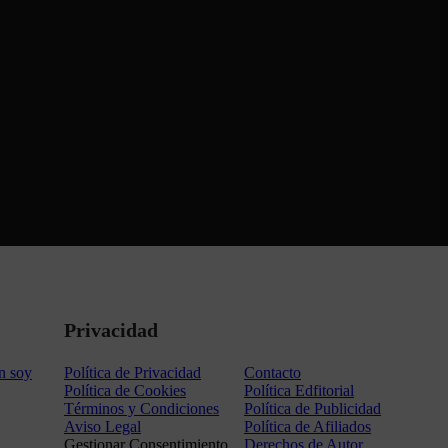
Privacidad
n soy
Política de Privacidad
Contacto
Política de Cookies
Política Edfitorial
Términos y Condiciones
Política de Publicidad
Aviso Legal
Política de Afiliados
Gestionar Consentimiento
Derechos de Autor