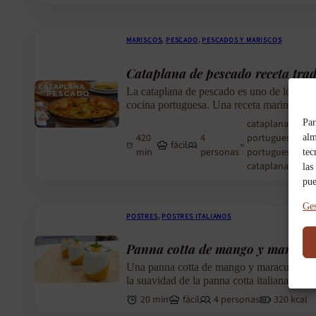
MARISCOS
,
PESCADO
,
PESCADOS Y MARISCOS
Cataplana de pescado receta tra
La cataplana de pescado es uno de los plat
cocina portuguesa. Una receta marinera ric
cataplana de pe
Par
420
4
portuguesa, cat
alm
fácil
min
personas
portuguesa, gui
tec
cataplana tradic
las
pue
Ges
POSTRES
,
POSTRES ITALIANOS
Panna cotta de mango y maracu
Una panna cotta de mango y maracuyá crem
la suavidad de la panna cotta italiana se...
20 min
fácil
4 personas
320 kcal