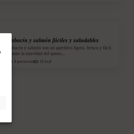
de calabacín y salmón fáciles y saludables
 de calabacín y salmón son un aperitivo ligero, fresco y fácil
a
 Combinan la suavidad del queso...
fácil
4 personas
35 kcal