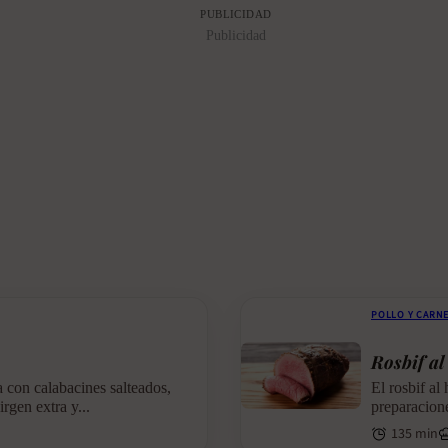
PUBLICIDAD
Publicidad
POLLO Y CARN
Rosbif al
 con calabacines salteados,
El rosbif al
rgen extra y...
preparacione
135 min