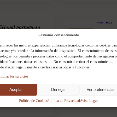
APERITIVOS
dicional portuguesa
os más representativos de la
Rollitos 
Gestionar consentimiento
a en...
Los rollitos
scado, receta de cataplana
a ofrecer las mejores experiencias, utilizamos tecnologías como las cookies par
de preparar.
aplana portuguesa, pescado a la
acenar y/o acceder a la información del dispositivo. El consentimiento de estas
25 min
so de pescado portugués,
nologías nos permitirá procesar datos como el comportamiento de navegación o
ional kcal
 identificaciones únicas en este sitio. No consentir o retirar el consentimiento,
de afectar negativamente a ciertas características y funciones.
tionar los servicios
Aceptar
Denegar
Ver preferencias
yá
osa, fresca y elegante, donde
Política de Cookies
Política de Privacidad
Aviso Legal