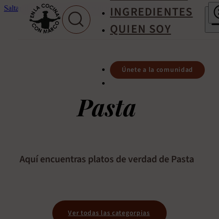
INGREDIENTES
Saltar al contenido principal
Saltar al pie de página
QUIEN SOY
Únete a la comunidad
Pasta
Aquí encuentras platos de verdad de Pasta
Ver todas las categorpias