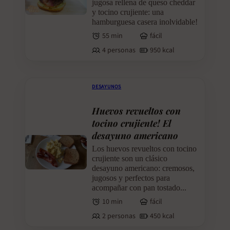
jugosa rellena de queso cheddar
y tocino crujiente: una
hamburguesa casera inolvidable!
55 min
fácil
4 personas
950 kcal
DESAYUNOS
Huevos revueltos con
tocino crujiente! El
desayuno americano
Los huevos revueltos con tocino
crujiente son un clásico
desayuno americano: cremosos,
jugosos y perfectos para
acompañar con pan tostado...
10 min
fácil
2 personas
450 kcal