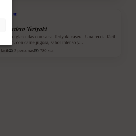
LO Y CARNE
 de cordero Teriyaki
 cordero glaseadas con salsa Teriyaki casera. Una receta fácil
 sartén, con carne jugosa, sabor intenso y...
fácil
2 personas
780 kcal