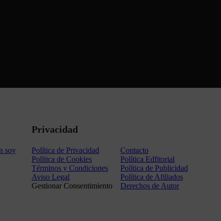
Privacidad
n soy
Política de Privacidad
Contacto
Política de Cookies
Política Edfitorial
Términos y Condiciones
Política de Publicidad
Aviso Legal
Política de Afiliados
Gestionar Consentimiento
Derechos de Autor