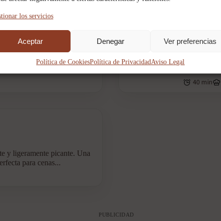
tionar los servicios
CORDERO
,
POL
Aceptar
Denegar
Ver preferencias
radicional italiana
Costillas
radicional italiana nacida entre
Costillas de
Política de Cookies
Política de Privacidad
Aviso Legal
.
preparada en
40 min
e y ligeramente picante. Una
erfecta para cenas...
PUBLICIDAD