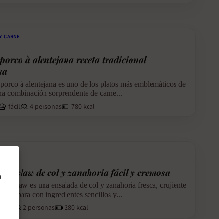
Y CARNE
porco à alentejana receta tradicional
sa
 porco à alentejana es uno de los platos más emblemáticos de
na combinación sorprendente de carne...
fácil
4 personas
780 kcal
coleslaw de col y zanahoria fácil y cremosa
a
coleslaw es una ensalada de col y zanahoria fresca, crujiente
e prepara con ingredientes sencillos y...
fácil
2 personas
280 kcal