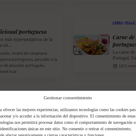
CERDO
,
POLLO 
dicional portuguesa
Carne de 
os más representativos de la
portugue
a en...
La carne de
scado, receta de cataplana
Portugal. U
aplana portuguesa, pescado a la
so de pescado portugués,
1875 min
ional kcal
ENSALADA
Gestionar consentimiento
al paso a paso
Ensalada 
a ofrecer las mejores experiencias, utilizamos tecnologías como las cookies par
 de la cocina italiana
La ensalada 
acenar y/o acceder a la información del dispositivo. El consentimiento de estas
as de...
y cremosa. S
nologías nos permitirá procesar datos como el comportamiento de navegación o
18 min
 identificaciones únicas en este sitio. No consentir o retirar el consentimiento,
de afectar negativamente a ciertas características y funciones.