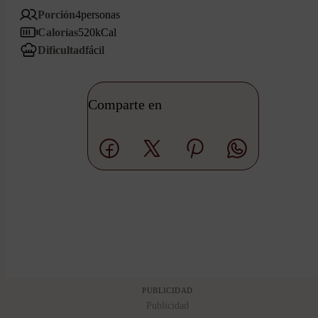
Porción
4
personas
Calorías
520
kCal
Dificultad
fácil
Comparte en
PUBLICIDAD
Publicidad