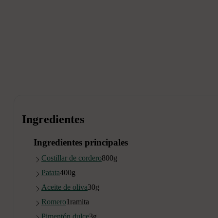
Ingredientes
Ingredientes principales
Costillar de cordero
800
g
Patata
400
g
Aceite de oliva
30
g
Romero
1
ramita
Pimentón dulce
3
g