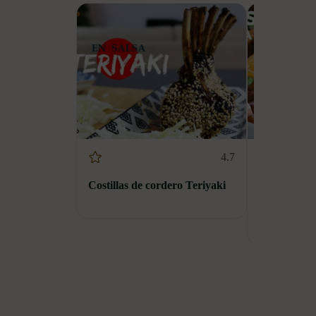
4.7
Costillas de cordero Teriyaki
Irish Stew 
Guinness re
irlandesa