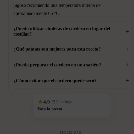
jugoso recomiendo una temperatura interna de
aproximadamente 65 °C.
¿Puedo utilizar chuletas de cordero en lugar del
+
costillar?
+
Sí. En ese caso el tiempo de cocción será más corto.
¿Qué patatas son mejores para esta receta?
+
Las patatas de carne firme funcionan especialmente bien
¿Puedo preparar el cordero en una sartén?
porque mantienen mejor su forma durante la cocción.
+
Sí, aunque el horno permite cocinar al mismo tiempo el
¿Cómo evitar que el cordero quede seco?
costillar y las patatas obteniendo una cocción más uniforme.
La mejor herramienta es un termómetro de cocina. Retirar la
★
4.9
/5
74 ratings
carne a tiempo marca una gran diferencia en el resultado final.
Vota la receta
PUBLICIDAD