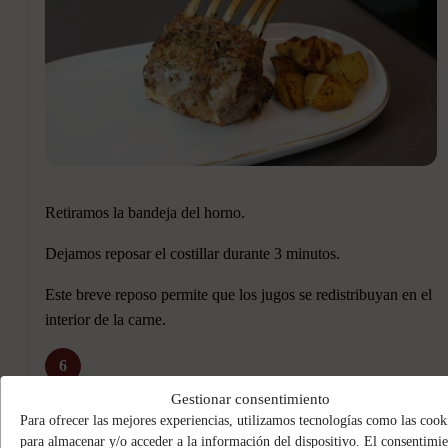
Retiramos la bandeja del horno.
Dejamos reposar el costillar durante 3 minutos.
Este breve reposo permite que los jugos se redistribuyan en el
interior de la carne.
6
Gestionar consentimiento
Para ofrecer las mejores experiencias, utilizamos tecnologías como las cook
para almacenar y/o acceder a la información del dispositivo. El consentimi