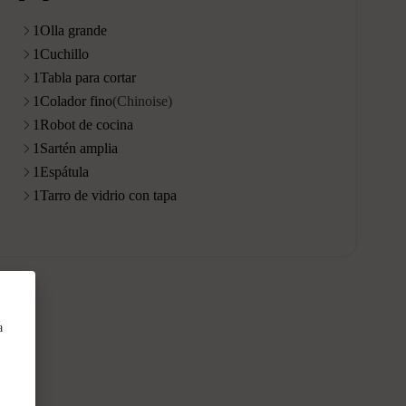
1
Olla grande
1
Cuchillo
1
Tabla para cortar
1
Colador fino
(Chinoise)
1
Robot de cocina
1
Sartén amplia
1
Espátula
1
Tarro de vidrio con tapa
a