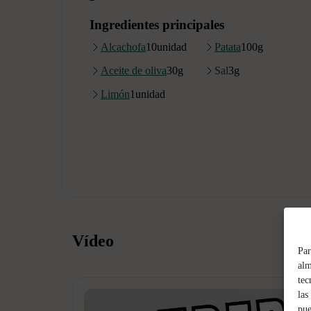
Ingredientes principales
Alcachofa
10
unidad
Patata
100
g
Aceite de oliva
30
g
Sal
3
g
Limón
1
unidad
Vídeo
Par
alm
tec
las
pue