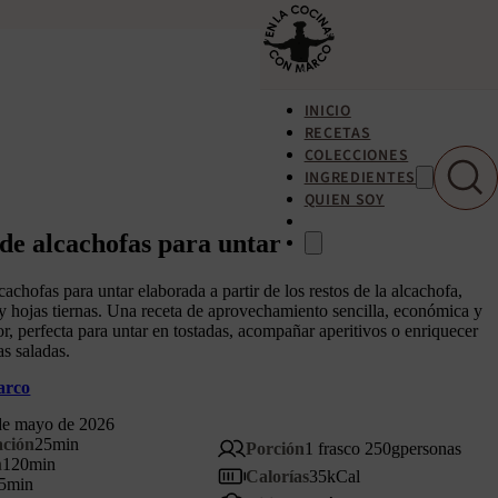
INICIO
RECETAS
COLECCIONES
INGREDIENTES
QUIEN SOY
e alcachofas para untar
achofas para untar elaborada a partir de los restos de la alcachofa,
y hojas tiernas. Una receta de aprovechamiento sencilla, económica y
or, perfecta para untar en tostadas, acompañar aperitivos o enriquecer
as saladas.
arco
de mayo de 2026
ación
25
min
Porción
1 frasco 250g
personas
n
120
min
Calorías
35
kCal
5
min