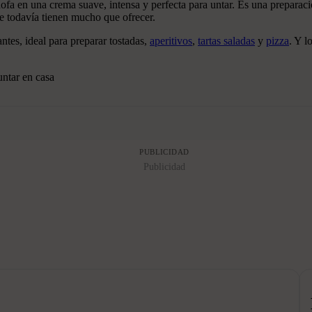
hofa en una crema suave, intensa y perfecta para untar. Es una preparac
ue todavía tienen mucho que ofrecer.
ntes, ideal para preparar tostadas,
aperitivos
,
tartas saladas
y
pizza
. Y l
ntar en casa
PUBLICIDAD
Publicidad