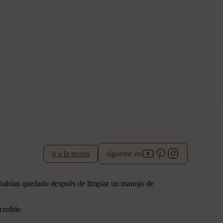
ir a la receta
sígueme en
e habían quedado después de limpiar un manojo de
reíble.