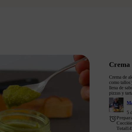
Crema d
Crema de alc
como tallos 
llena de sab
pizzas y tart
M
5 
Prepar
Cocció
Total
14