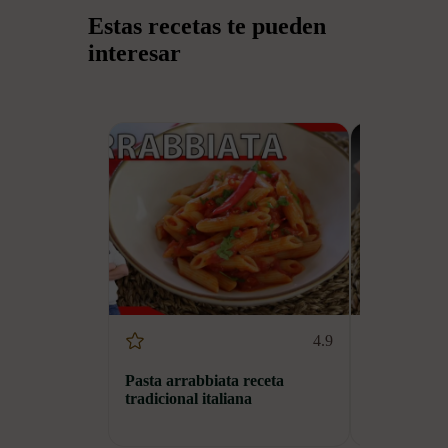
Estas recetas te pueden
interesar
4.9
Pasta arrabbiata receta
Pasta a la 
tradicional italiana
original ita