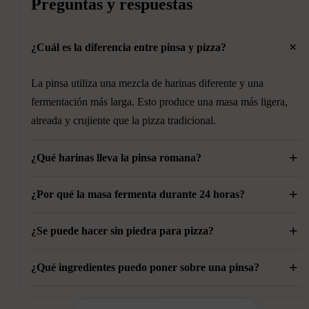
Preguntas y respuestas
+
¿Cuál es la diferencia entre pinsa y pizza?
La pinsa utiliza una mezcla de harinas diferente y una
fermentación más larga. Esto produce una masa más ligera,
aireada y crujiente que la pizza tradicional.
+
¿Qué harinas lleva la pinsa romana?
+
Existen varias formulaciones. Una de las más utilizadas
¿Por qué la masa fermenta durante 24 horas?
combina harina de trigo, arroz y soja.
+
La fermentación lenta mejora el sabor, la textura y la
¿Se puede hacer sin piedra para pizza?
digestibilidad de la masa.
+
Sí. Puedes hornearla sobre una bandeja caliente. Para obtener
¿Qué ingredientes puedo poner sobre una pinsa?
mejores resultados, coloca la bandeja en la parte más baja del
Prácticamente cualquier ingrediente utilizado en pizzas y
horno durante los primeros minutos.