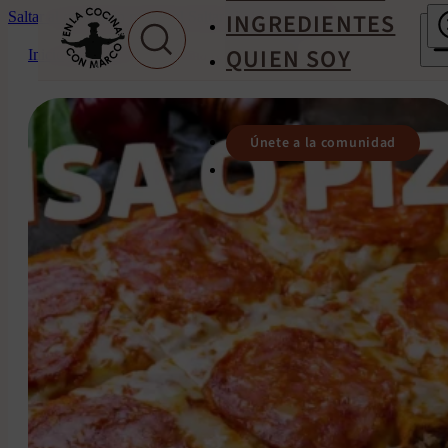
INGREDIENTES
Saltar al contenido principal
Saltar al pie de página
QUIEN SOY
Inicio
/
Recipes
/
Pinsa romana receta italiana
Únete a la comunidad