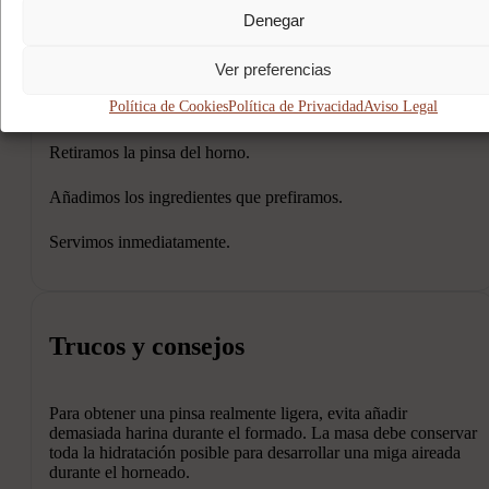
Denegar
Horneamos hasta que la base esté dorada y crujiente.
Ver preferencias
12
Política de Cookies
Política de Privacidad
Aviso Legal
Retiramos la pinsa del horno.
Añadimos los ingredientes que prefiramos.
Servimos inmediatamente.
Trucos y consejos
Para obtener una pinsa realmente ligera, evita añadir
demasiada harina durante el formado. La masa debe conservar
toda la hidratación posible para desarrollar una miga aireada
durante el horneado.