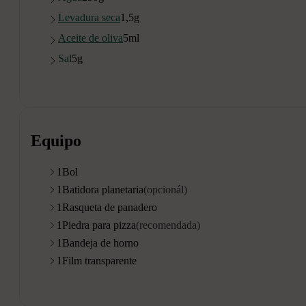
Levadura seca
1,5
g
Aceite de oliva
5
ml
Sal
5
g
Equipo
1
Bol
1
Batidora planetaria
(opcionál)
1
Rasqueta de panadero
1
Piedra para pizza
(recomendada)
1
Bandeja de horno
1
Film transparente