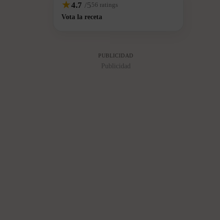
★
4.7
/5
56 ratings
focaccias: quesos, embutidos, verduras, carnes o simplemente
Vota la receta
aceite y hierbas aromáticas.
PUBLICIDAD
Publicidad