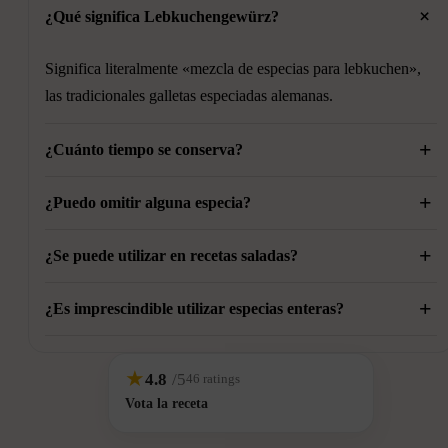
+
¿Qué significa Lebkuchengewürz?
Significa literalmente «mezcla de especias para lebkuchen»,
las tradicionales galletas especiadas alemanas.
+
¿Cuánto tiempo se conserva?
+
Si se guarda en un recipiente hermético puede conservarse
¿Puedo omitir alguna especia?
varios meses manteniendo buena parte de su aroma.
+
Sí, aunque cada especia aporta matices distintos y la mezcla
¿Se puede utilizar en recetas saladas?
final perderá parte de su complejidad.
+
Sí. En pequeñas cantidades funciona muy bien en
¿Es imprescindible utilizar especias enteras?
hamburguesas, carnes estofadas y algunas preparaciones con
No. También puedes utilizar especias ya molidas, aunque el
cerdo.
★
4.8
/5
46 ratings
aroma suele ser menos intenso.
Vota la receta