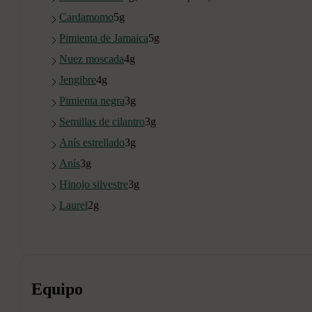
Cardamomo
5
g
Pimienta de Jamaica
5
g
Nuez moscada
4
g
Jengibre
4
g
Pimienta negra
3
g
Semillas de cilantro
3
g
Anís estrellado
3
g
Anís
3
g
Hinojo silvestre
3
g
Laurel
2
g
Equipo