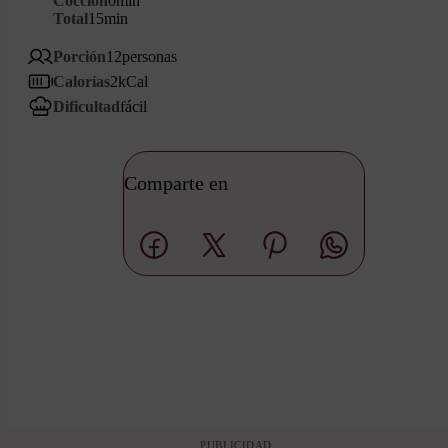
Cocción
0
min
Total
15
min
Porción
12
personas
Calorías
2
kCal
Dificultad
fácil
Comparte en
PUBLICIDAD