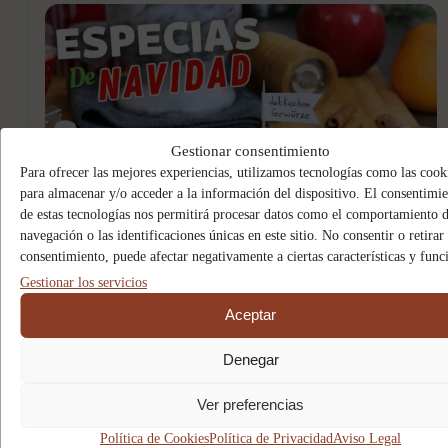
Gestionar consentimiento
Para ofrecer las mejores experiencias, utilizamos tecnologías como las cook
para almacenar y/o acceder a la información del dispositivo. El consentimi
de estas tecnologías nos permitirá procesar datos como el comportamiento 
navegación o las identificaciones únicas en este sitio. No consentir o retirar 
consentimiento, puede afectar negativamente a ciertas características y func
Transferimos el lebkuchengewürz a un frasco hermético.
Gestionar los servicios
Lo conservamos en un lugar fresco, seco y protegido de la
Aceptar
luz.
Denegar
Ver preferencias
Trucos y consejos
Política de Cookies
Política de Privacidad
Aviso Legal