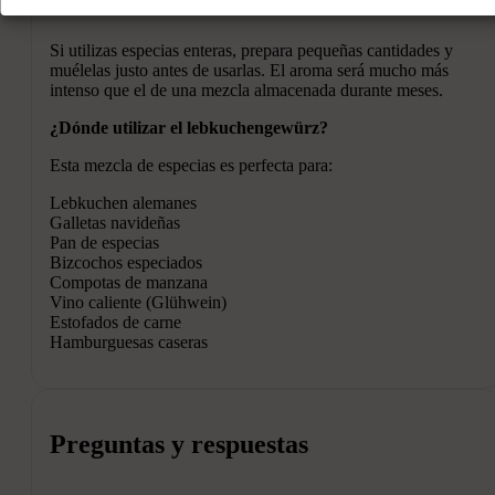
Si utilizas especias enteras, prepara pequeñas cantidades y
muélelas justo antes de usarlas. El aroma será mucho más
intenso que el de una mezcla almacenada durante meses.
¿Dónde utilizar el lebkuchengewürz?
Esta mezcla de especias es perfecta para:
Lebkuchen alemanes
Galletas navideñas
Pan de especias
Bizcochos especiados
Compotas de manzana
Vino caliente (Glühwein)
Estofados de carne
Hamburguesas caseras
Preguntas y respuestas