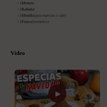
1
Mortero
1
Rallador
1
Monillo
(para especias o cafe)
1
Frasco
(hermetico)
Vídeo
▶