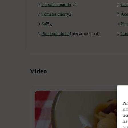
Cebolla amarilla
1/4
Lau
Tomates cherry
2
Acei
Sal
5
g
Pim
Pimentón dulce
1
pizca
(opcional)
Com
Vídeo
Par
alm
tec
las
pue