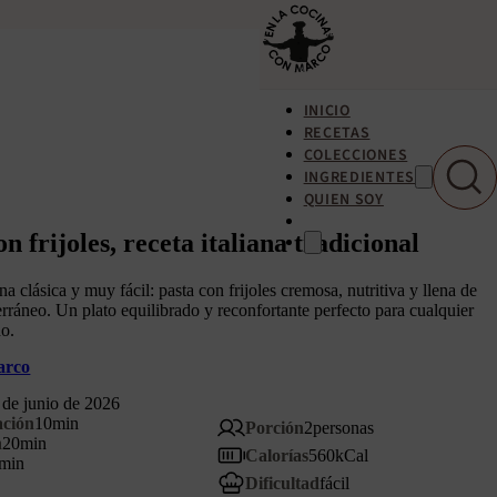
INICIO
RECETAS
COLECCIONES
INGREDIENTES
QUIEN SOY
on frijoles, receta italiana tradicional
ana clásica y muy fácil: pasta con frijoles cremosa, nutritiva y llena de
rráneo. Un plato equilibrado y reconfortante perfecto para cualquier
ño.
arco
 de junio de 2026
ación
10
min
Porción
2
personas
n
20
min
Calorías
560
kCal
min
Dificultad
fácil