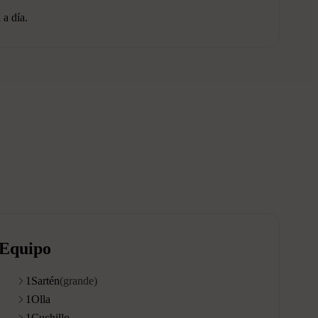
 a día.
Equipo
1
Sartén
(grande)
1
Olla
1
Cuchillo