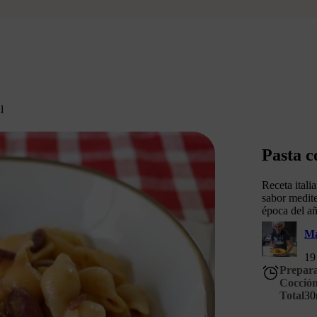
l
Pasta c
Receta itali
sabor medite
época del a
M
19
Prepar
Cocció
Total
30