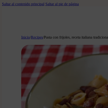
Saltar al contenido principal
Saltar al pie de página
Inicio
/
Recipes
/
Pasta con frijoles, receta italiana tradiciona