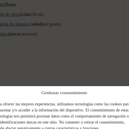
rel
2
hojas
te de oliva
2
cdas
(30 ml)
ienta de Jamaica
1
rallada
(al gusto)
ino
1
pizca
(opcional)
Gestionar consentimiento
a ofrecer las mejores experiencias, utilizamos tecnologías como las cookies par
acenar y/o acceder a la información del dispositivo. El consentimiento de estas
nologías nos permitirá procesar datos como el comportamiento de navegación o
 identificaciones únicas en este sitio. No consentir o retirar el consentimiento,
de afectar negativamente a ciertas características y funciones.