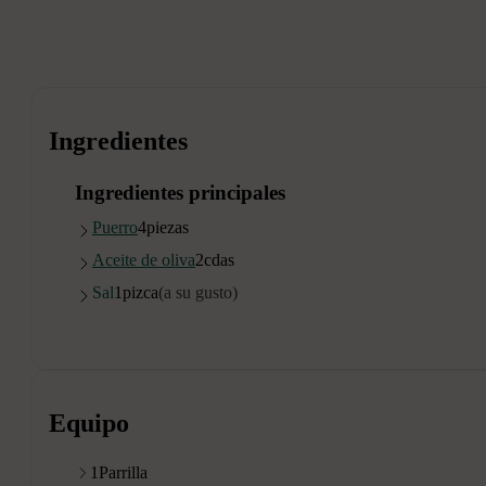
Ingredientes
Ingredientes principales
Puerro
4
piezas
Aceite de oliva
2
cdas
Sal
1
pizca
(a su gusto)
Equipo
1
Parrilla