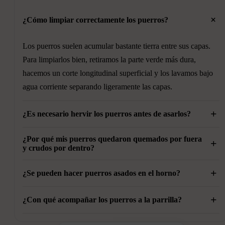
+
¿Cómo limpiar correctamente los puerros?
Los puerros suelen acumular bastante tierra entre sus capas.
Para limpiarlos bien, retiramos la parte verde más dura,
hacemos un corte longitudinal superficial y los lavamos bajo
agua corriente separando ligeramente las capas.
+
¿Es necesario hervir los puerros antes de asarlos?
¿Por qué mis puerros quedaron quemados por fuera
No siempre es necesario, pero hervirlos durante unos minutos
+
y crudos por dentro?
ayuda a obtener unos puerros más tiernos y uniformes,
especialmente si son muy gruesos.
+
Normalmente ocurre cuando la parrilla está demasiado
¿Se pueden hacer puerros asados en el horno?
caliente. Lo ideal es cocinarlos a fuego medio para que el
+
Sí. Podemos cocinarlos en el horno a 200 °C hasta que estén
interior tenga tiempo de volverse tierno antes de que el
¿Con qué acompañar los puerros a la parrilla?
tiernos y dorados. El resultado será menos ahumado que en la
exterior se queme.