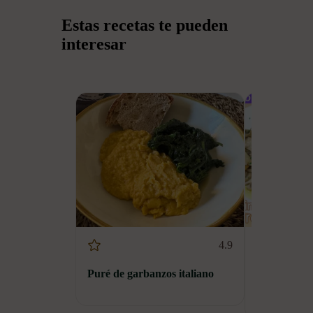
Estas recetas te pueden
interesar
4.9
Puré de garbanzos italiano
Champiñones 
sabrosos