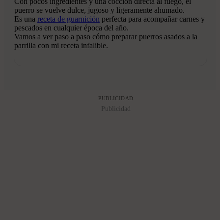
Con pocos ingredientes y una cocción directa al fuego, el
puerro se vuelve dulce, jugoso y ligeramente ahumado.
Es una
receta de guarnición
perfecta para acompañar carnes y
pescados en cualquier época del año.
Vamos a ver paso a paso cómo preparar puerros asados a la
parrilla con mi receta infalible.
PUBLICIDAD
Publicidad