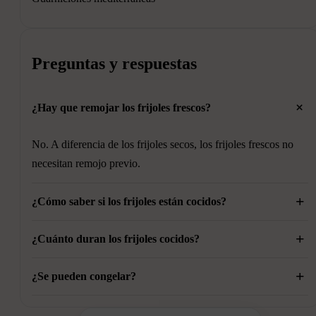
Preguntas y respuestas
+
¿Hay que remojar los frijoles frescos?
No. A diferencia de los frijoles secos, los frijoles frescos no
necesitan remojo previo.
+
¿Cómo saber si los frijoles están cocidos?
+
Deben poder aplastarse fácilmente con un tenedor y tener una
¿Cuánto duran los frijoles cocidos?
textura cremosa en el interior.
+
Bien conservados en la nevera y cubiertos con su líquido de
¿Se pueden congelar?
cocción, duran aproximadamente 3 días.
Sí. Una vez fríos, pueden congelarse en recipientes o bolsas