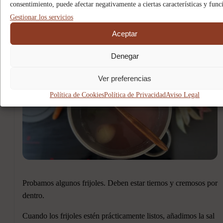
consentimiento, puede afectar negativamente a ciertas características y func
No añadimos sal durante esta fase.
Gestionar los servicios
6
Aceptar
Denegar
Ver preferencias
Política de Cookies
Política de Privacidad
Aviso Legal
Probamos algunos frijoles. Deben estar tiernos y cremosos por
dentro.
Cuando los frijoles estén prácticamente listos, añadimos la sal