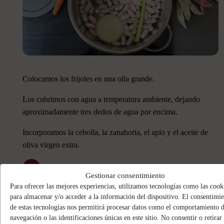
Colocamos los frijoles en una olla grande.
Los cubrimos con agua a temperatura ambiente, dejando
aproximadamente tres dedos de agua por encima.
Incorporamos la cebolla, la zanahoria, el apio y el aceite de
oliva virgen extra.
5
Gestionar consentimiento
Para ofrecer las mejores experiencias, utilizamos tecnologías como las cook
para almacenar y/o acceder a la información del dispositivo. El consentimi
Llevamos a ebullición y cocinamos a fuego medio durante
de estas tecnologías nos permitirá procesar datos como el comportamiento 
45–60 minutos.
navegación o las identificaciones únicas en este sitio. No consentir o retirar 