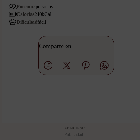
Porción
2
personas
Calorías
240
kCal
Dificultad
fácil
Comparte en
PUBLICIDAD
Publicidad