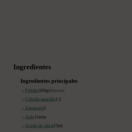
Ingredientes
Ingredientes principales
Frijoles
500
g
(frescos)
Cebolla amarilla
1/2
Zanahoria
1
Apio
1
rama
Aceite de oliva
15
ml