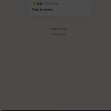
★
0.0
/5
0 ratings
aptas para alimentos durante varios meses.
Vota la receta
PUBLICIDAD
Publicidad