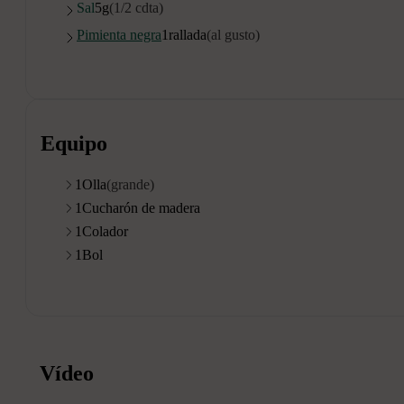
Sal
5
g
(1/2 cdta)
Pimienta negra
1
rallada
(al gusto)
Equipo
1
Olla
(grande)
1
Cucharón de madera
1
Colador
1
Bol
Vídeo