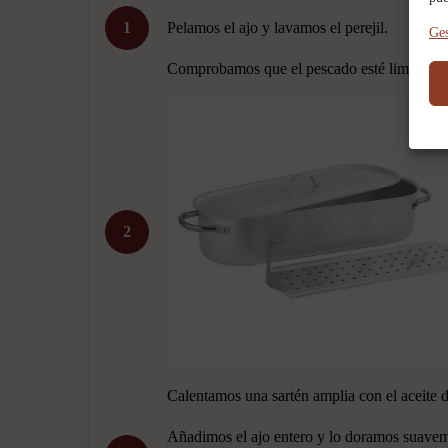
1
Pelamos el ajo y lavamos el perejil.
Ges
Comprobamos que el pescado esté limpio, sin
2
Calentamos una sartén amplia con el aceite d
Añadimos el ajo entero y lo doramos suaveme