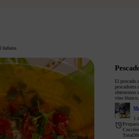
 italiana
Pescado
El pescado a
pescadores 
obtenemos u
vino blanco
M
1 
Prepar
Cocció
Total
30