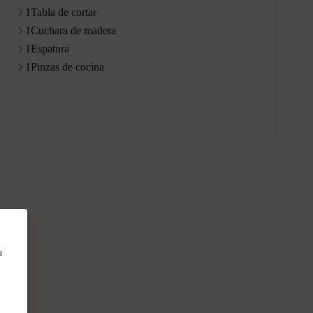
1
Tabla de cortar
1
Cuchara de madera
1
Espatura
1
Pinzas de cocina
a