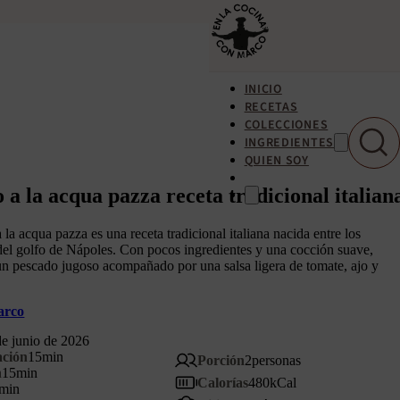
INICIO
RECETAS
COLECCIONES
INGREDIENTES
QUIEN SOY
 a la acqua pazza receta tradicional italian
 la acqua pazza es una receta tradicional italiana nacida entre los
del golfo de Nápoles. Con pocos ingredientes y una cocción suave,
n pescado jugoso acompañado por una salsa ligera de tomate, ajo y
.
arco
de junio de 2026
ación
15
min
Porción
2
personas
n
15
min
Calorías
480
kCal
min