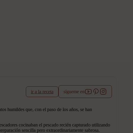
ir a la receta
sígueme en
atos humildes que, con el paso de los años, se han
pescadores cocinaban el pescado recién capturado utilizando
 preparación sencilla pero extraordinariamente sabrosa.