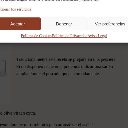
tionar los servicios
 vísceras y sin escamas.
Aceptar
Denegar
Ver preferencias
Política de Cookies
Política de Privacidad
Aviso Legal
Tradicionalmente esta receta se prepara en una pesciera.
Si no disponemos de una, podemos utilizar una sartén
amplia donde el pescado quepa cómodamente.
e oliva virgen extra.
nte durante unos minutos para aromatizar el aceite.