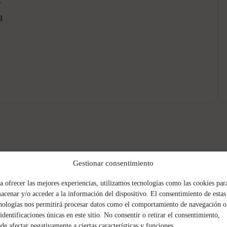
g
Gestionar consentimiento
a ofrecer las mejores experiencias, utilizamos tecnologías como las cookies par
acenar y/o acceder a la información del dispositivo. El consentimiento de estas
nologías nos permitirá procesar datos como el comportamiento de navegación o
 identificaciones únicas en este sitio. No consentir o retirar el consentimiento,
n cuatro partes.
de afectar negativamente a ciertas características y funciones.