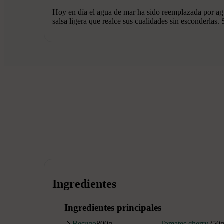
Hoy en día el agua de mar ha sido reemplazada por agu
salsa ligera que realce sus cualidades sin esconderlas
Ingredientes
Ingredientes principales
Besugo
800
g
Tomates cherry
250