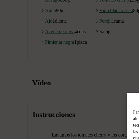
Agua
80
g
Vino blanco seco
80
Ajo
1
diente
Perejil
1
rama
Aceite de oliva
4
cdas
Sal
6
g
Pimienta negra
1
pizca
Vídeo
Par
Instrucciones
alm
tec
las
Lavamos los tomates cherry y los cortamos e
pue