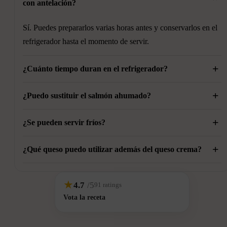
con antelación?
Sí. Puedes prepararlos varias horas antes y conservarlos en el
refrigerador hasta el momento de servir.
+
¿Cuánto tiempo duran en el refrigerador?
+
Se conservan en buen estado durante aproximadamente 24
¿Puedo sustituir el salmón ahumado?
horas en un recipiente cerrado.
+
Sí. Puedes utilizar atún, trucha ahumada o incluso preparar
¿Se pueden servir fríos?
una versión vegetariana utilizando únicamente queso crema y
+
Sí. De hecho, estos rollitos suelen servirse fríos o ligeramente
hierbas aromáticas.
¿Qué queso puedo utilizar además del queso crema?
frescos.
Puedes utilizar queso ricotta bien escurrido, queso de cabra
★
4.7
/5
91 ratings
suave o una mezcla de quesos cremosos para obtener
Vota la receta
diferentes matices de sabor.