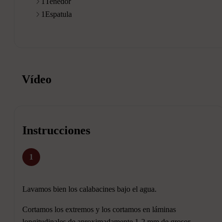
1
Tenedor
1
Espatula
Vídeo
Instrucciones
1
Lavamos bien los calabacines bajo el agua.
Cortamos los extremos y los cortamos en láminas
longitudinales de aproximadamente 1-2 mm de grosor.