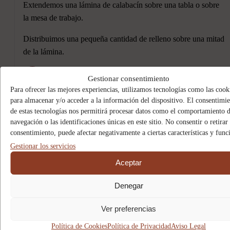
Extendemos una lámina de calabacín sobre una tabla o sobre
la mesa de trabajo.
Distribuimos una pequeña cantidad de relleno sobre una mitad
de la lámina.
6
Gestionar consentimiento
Para ofrecer las mejores experiencias, utilizamos tecnologías como las cook
para almacenar y/o acceder a la información del dispositivo. El consentimi
Enrollamos empezando por el lado donde hemos colocado el
de estas tecnologías nos permitirá procesar datos como el comportamiento 
relleno.
navegación o las identificaciones únicas en este sitio. No consentir o retirar 
consentimiento, puede afectar negativamente a ciertas características y func
Continuamos de la misma forma hasta terminar todos los
Gestionar los servicios
ingredientes.
Aceptar
7
Denegar
Ver preferencias
Colocamos los rollitos en una fuente de servir.
Política de Cookies
Política de Privacidad
Aviso Legal