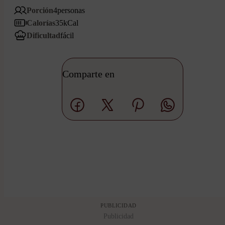
Porción
4
personas
Calorías
35
kCal
Dificultad
fácil
Comparte en
PUBLICIDAD
Publicidad