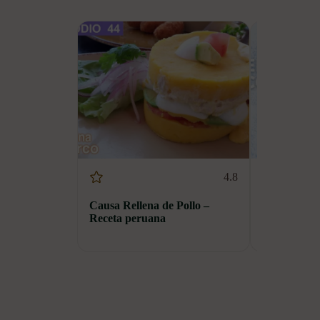
4.8
Causa Rellena de Pollo –
Ensalada co
Receta peruana
zanahoria f