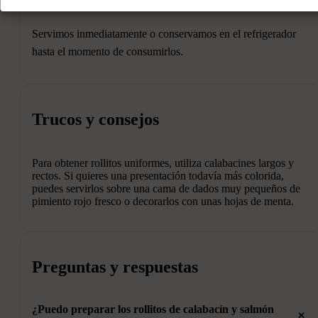
Podemos decorarlos con pequeñas hojas de menta fresca.
Servimos inmediatamente o conservamos en el refrigerador
hasta el momento de consumirlos.
Trucos y consejos
Para obtener rollitos uniformes, utiliza calabacines largos y
rectos. Si quieres una presentación todavía más colorida,
puedes servirlos sobre una cama de dados muy pequeños de
pimiento rojo fresco o decorarlos con unas hojas de menta.
Preguntas y respuestas
¿Puedo preparar los rollitos de calabacín y salmón
+