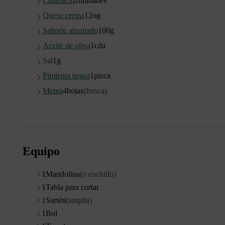
Calabacín
2
unidades
Queso crema
12o
g
Salmón ahumado
100
g
Aceite de oliva
1
cda
Sal
1
g
Pimienta negra
1
pizca
Menta
4
hojas
(fresca)
Equipo
1
Mandolina
(o cuchillo)
1
Tabla para cortar
1
Sartén
(amplia)
1
Bol