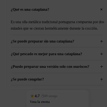
+
¿Qué es una cataplana?
Es una olla metálica tradicional portuguesa compuesta por dos
mitades que se cierran herméticamente durante la cocción.
+
¿Se puede preparar sin una cataplana?
+
Sí. Puedes utilizar una cazuela amplia con una tapa que cierre
¿Qué pescado es mejor para una cataplana?
bien.
+
Los pescados firmes como rape, congrio, cazón, corvina o
¿Puedo preparar una versión solo con mariscos?
mero son excelentes opciones.
+
Sí. Existen versiones tradicionales elaboradas exclusivamente
¿Se puede congelar?
con mariscos.
Sí, aunque la textura del pescado y del marisco será mejor si
★
4.7
/5
90 ratings
se consume recién hecha.
Vota la receta