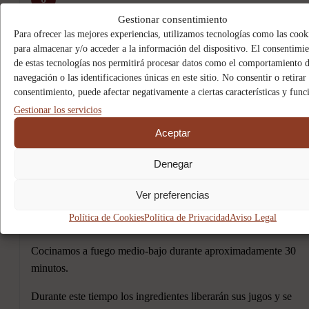
Gestionar consentimiento
Para ofrecer las mejores experiencias, utilizamos tecnologías como las cook
Distribuimos el pescado formando la última capa.
para almacenar y/o acceder a la información del dispositivo. El consentimi
de estas tecnologías nos permitirá procesar datos como el comportamiento 
Añadimos las almejas y las gambas.
navegación o las identificaciones únicas en este sitio. No consentir o retirar 
consentimiento, puede afectar negativamente a ciertas características y func
Vertemos el vino blanco y el líquido filtrado de las almejas.
Gestionar los servicios
Añadimos un pequeño chorrito adicional de aceite de oliva
Aceptar
virgen extra.
Denegar
7
Ver preferencias
Política de Cookies
Política de Privacidad
Aviso Legal
Tapamos la cataplana.
Cocinamos a fuego medio-bajo durante aproximadamente 30
minutos.
Durante este tiempo los ingredientes liberarán sus jugos y se