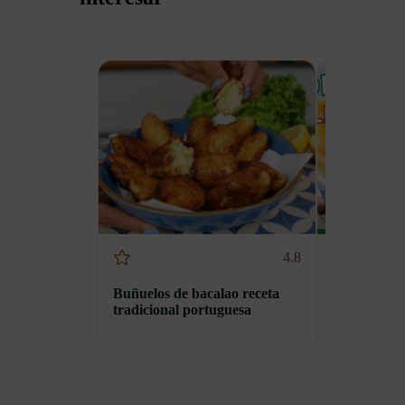
4.8
Buñuelos de bacalao receta
Carne de po
tradicional portuguesa
receta trad