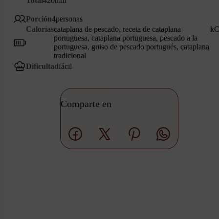
Total
420
min
Porción
4
personas
Calorías
cataplana de pescado, receta de cataplana
kC
portuguesa, cataplana portuguesa, pescado a la
portuguesa, guiso de pescado portugués, cataplana
tradicional
Dificultad
fácil
Comparte en