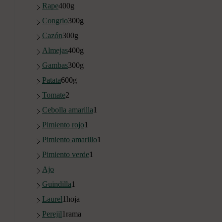
Rape
400
g
Congrio
300
g
Cazón
300
g
Almejas
400
g
Gambas
300
g
Patata
600
g
Tomate
2
Cebolla amarilla
1
Pimiento rojo
1
Pimiento amarillo
1
Pimiento verde
1
Ajo
Guindilla
1
Laurel
1
hoja
Perejil
1
rama