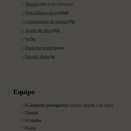
Menta
(unas hojas frescas)
Vino blanco seco
100
ml
Concentrado de tomate
20
g
Aceite de oliva
50
g
Sal
5
g
Pimienta negra
1
pizca
Paprika dulce
5
g
Equipo
1
Cataplana portuguesa
(cazuela amplia con tapa)
1
Sartén
1
Colador
1
Gasa